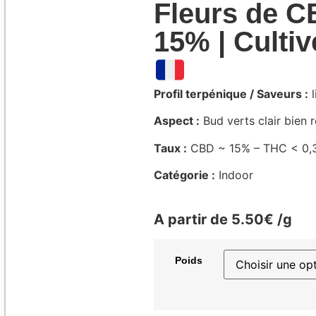
Fleurs de C
15% | Culti
Profil terpénique / Saveurs :
l
Aspect :
Bud verts clair bien 
Taux :
CBD ~ 15% – THC < 0,
Catégorie :
Indoor
⠀
A partir de 5.50€ /g
Poids