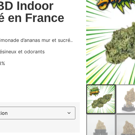
BD Indoor
vé en France
imonade d’ananas mur et sucré..
résineux et odorants
3%