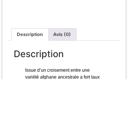
Description
Avis (0)
Description
Issue d’un croisement entre une
variété afghane ancestrale a fort taux
de CBD et la célèbre Gorilla Glue,
l’Afghan Glue allie tradition et
puissance aromatique. Ses têtes
compactes, couvertes de trichomes,
dégagent un parfum musqué et
terreux relevé par une subtile note
fruitée. Ce profil gustatif riche et